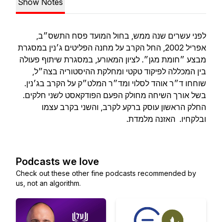
Show Notes
לפני עשרים שנה ממש, בחול המועד פסח התשס״ב,
אפריל 2002, החל הקרב על מחנה הפליטים ג׳נין במסגרת
מבצע ״חומת מגן״. לציון המאורע, במסגרת שיתוף פעולה
בין המכללה לפיקוד טקטי ומחלקת ההיסטוריה בצה״ל,
שוחחו ד״ר אוהד לסלוי ומד״ר המלט״ק על הקרב בג׳נין.
בשל אורך השיחה מחולק הפעם הפודקאסט לשני חלקים.
החלק הראשון עוסק ברקע לקרב, והשני בקרב עצמו
ובלקחיו. האזנה מלמדת.
Podcasts we love
Check out these other fine podcasts recommended by
us, not an algorithm.