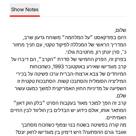
Show Notes
שלום,
היום בפודקאסט ״על המלחמה״ משוחח גדעון שרב,
המדריך הראשי של המכללה לפיקוד טקטי, עם חניך מחזור
כ׳, סרן יונתן רון, מחטיבת גולני.
בפרק זה, הפרק החמישי של סדרת ״הקרב״, הם דיברו על
קרב מוגדישו שאירע באוקטובר 1993, כשהכוחות
המיוחדים של צבא ארצות-הברית ערכו פשיטה על בכירי
המיליציה הסומלית והסתבכו קשות. הסתבכות טקטית זו
השפיעה על מדיניות החוץ האמריקנית למשך כמעט עשור
שלם.
קרב זה הפך למוכר מאוד בעקבות הסרט ״בלק הוק דאון״
המתאר אותו, אולם כידוע יש הבדלים בין הוליווד לבין החיים
האמיתיים.
מה קורה בפשיטה בשטח בנוי וצפוף כשהכוח מסתבך
ואובד גורם ההפתעה? היש דימיון בין מוגדישו לחאן יונס?