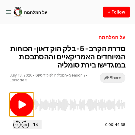
+ Follow
על המלחמה
על המלחמה
סדרת הקרב - 5- בלק הוק דאון- הכוחות
המיוחדים האמריקאיים וההסתבכות
במוגדישו בירת סומליה
•
Season 2
•
המכללה לפיקוד טקטי
•
July 13, 2020
Share
Episode 5
Use Left/Right to seek, Home/End to jump to st
0:00
|
44:38