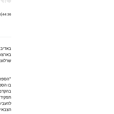
r end. Hold shift to jump forward or backward.
0
|
44:36
באדיבו
בארצות
שרלוונט
"הספר 
בו הסכ
בהקדמה
תפקיד 
להעביר
הצבאיי