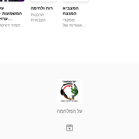
המצביא
רוח ולחימה
על
המנצח
המשמעות -
הרבנות
ערוץ
מפקדי
הצבאית
פילוסופי
אוגדות של
תמיר דורטל
פוליטי
צהל
בהנחיית
תמיר דורטל
על המלחמה
Visit our Website page