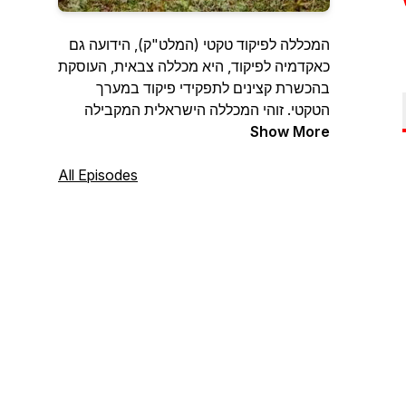
המכללה לפיקוד טקטי (המלט"ק), הידועה גם
כאקדמיה לפיקוד, היא מכללה צבאית, העוסקת
בהכשרת קצינים לתפקידי פיקוד במערך
הטקטי. זוהי המכללה הישראלית המקבילה
Show More
למכללת ווסט פוינט האמריקנית והיא מכשירה
את מיטב הקצינים הצעירים בצה"ל לקראת
שירות במערך הקרבי.ייעוד המלט"ק הוא
All Episodes
להקנות לקצונת הליבה הצעירה ביבשה
תשתית רחבה של תחומי ידע, הנדרשים
לתפקידי הפיקוד במערך הטקטי, ולשמש בסיס
להמשך ההתפתחות האישית והמקצועית, תוך
הדגשת השירות בצה"ל כשליחות
וכמקצוע.הפודקאסט מופק על ידי תמיר דורטל
עבור המכללה