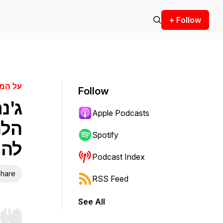
+ Follow
על המ
Follow
ג'נ
Apple Podcasts
הלח
Spotify
להו
Podcast Index
hare
RSS Feed
See All