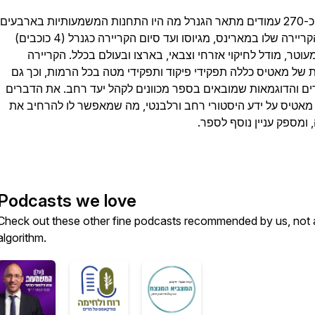
על פני כ-270 עמודים מתאר הגנרל מה היו התחנות המשמעותיות בארבעים
שנות הקריירה שלו במארינס, מגיוסו ועד סיום הקריירה כגנרל (4 כוכבים)
עוטר, מודל לחיקוי אזרחי וצבאי, בארצו ובעולם בכלל. הקריירה
ת של מאטיס כללה תפקידי פיקוד ותפקידי מטה בכל הרמות, וכך גם
ים והדוגמאות שמובאים בספר מכוונים לקהל יעד רחב. את הדברים
אטיס על ידע היסטורי רחב ורלבנטי, מה שמאפשר לו להרחיב את
 ומספק עניין נוסף לספר.
Podcasts we love
Check out these other fine podcasts recommended by us, not 
algorithm.